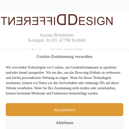
Keine
Ergebnisse
Suzana Reinirkens
Königstr. 81-83, 47798 Krefeld
Telefon: +49 151 22964358
Email: info@differentdesign.net
Cookie-Zustimmung verwalten
Wir verwenden Technologien wie Cookies, um Geräteinformationen zu speichern
und/oder darauf zuzugreifen. Wir tun dies, um das Browsing-Erlebnis zu verbessern
und (nicht) personalisierte Werbung zu zeigen. Wenn Sie diesen Technologien
Übersicht
zustimmen, können wir Daten wie das Surfverhalten oder eindeutige IDs auf dieser
Website verarbeiten. Wenn Sie Ihre Zustimmung nicht erteilen oder zurückziehen,
können bestimmte Merkmale und Funktionen beeinträchtigt werden.
Startseite
Kontakt
Akzeptieren
Impressum
Datenschutzerklärung
Unsere AGB
Ablehnen
Cookie-Richtlinie (EU)